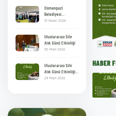
Osmangazi
Belediyesi
Personellerine
01 Nisan 2026
Bokashi Kompost
Eğitimi
Uluslararası Sıfır
Atık Günü Etkinliği
30 Mart 2026
HABER 
Uluslararası Sıfır
Atık Günü Etkinliği
Daveti
29 Mart 2026