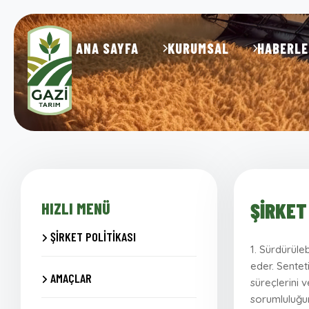
ANA SAYFA
KURUMSAL
HABERLE
ŞIRKET
HIZLI MENÜ
ŞIRKET POLITIKASI
1. Sürdürüle
eder. Sentet
AMAÇLAR
süreçlerini 
sorumluluğum