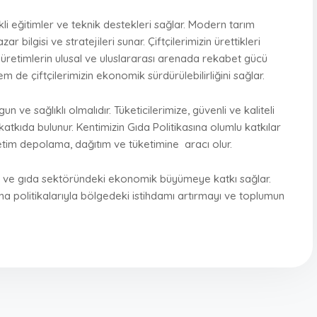
rekli eğitimler ve teknik destekleri sağlar. Modern tarım
 bilgisi ve stratejileri sunar. Çiftçilerimizin ürettikleri
l üretimlerin ulusal ve uluslararası arenada rekabet gücü
m de çiftçilerimizin ekonomik sürdürülebilirliğini sağlar.
un ve sağlıklı olmalıdır. Tüketicilerimize, güvenli ve kaliteli
atkıda bulunur. Kentimizin Gıda Politikasına olumlu katkılar
 üretim depolama, dağıtım ve tüketimine
aracı olur.
ım ve gıda sektöründeki ekonomik büyümeye katkı sağlar.
lma politikalarıyla bölgedeki istihdamı artırmayı ve toplumun