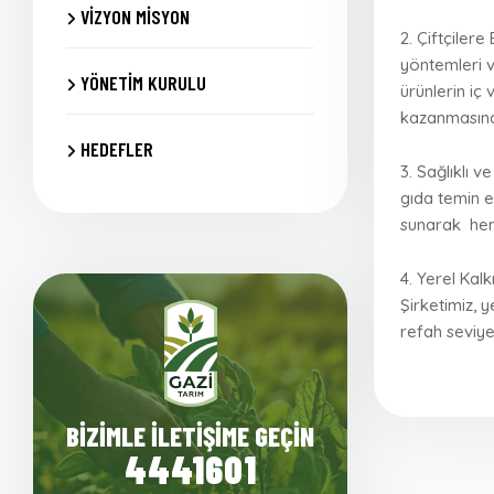
VIZYON MISYON
2. Çiftçilere
yöntemleri ve
YÖNETIM KURULU
ürünlerin iç
kazanmasına y
HEDEFLER
3. Sağlıklı v
gıda temin e
sunarak
hem
4. Yerel Kal
Şirketimiz, 
refah seviye
BIZIMLE İLETIŞIME GEÇIN
4441601