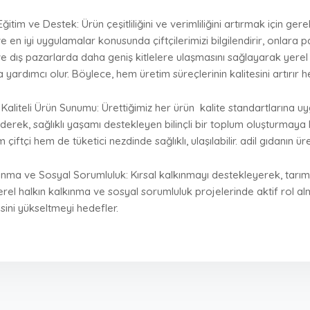
 Eğitim ve Destek: Ürün çeşitliliğini ve verimliliğini artırmak için ge
 en iyi uygulamalar konusunda çiftçilerimizi bilgilendirir, onlara pazar
 ve dış pazarlarda daha geniş kitlelere ulaşmasını sağlayarak yere
ardımcı olur. Böylece, hem üretim süreçlerinin kalitesini artırır he
e Kaliteli Ürün Sunumu: Ürettiğimiz her ürün
kalite standartlarına uyg
derek, sağlıklı yaşamı destekleyen bilinçli bir toplum oluşturmaya k
 çiftçi hem de tüketici nezdinde sağlıklı, ulaşılabilir. adil gıdanın
kınma ve Sosyal Sorumluluk: Kırsal kalkınmayı destekleyerek, tar
yerel halkın kalkınma ve sosyal sorumluluk projelerinde aktif rol a
sini yükseltmeyi hedefler.