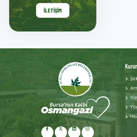
İLETIŞIM
Kuru
Şir
Am
Vi
Yön
He