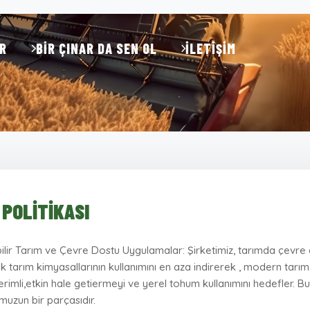
R
BIR ÇINAR DA SEN OL
İLETIŞIM
 POLITIKASI
bilir Tarım ve Çevre Dostu Uygulamalar: Şirketimiz, tarımda çevre
ik tarım kimyasallarının kullanımını en aza indirerek , modern tarım
verimli,etkin hale getiermeyi ve yerel tohum kullanımını hedefle
uzun bir parçasıdır.