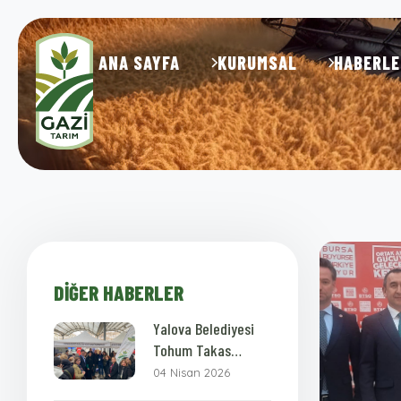
ANA SAYFA
KURUMSAL
HABERLE
DIĞER HABERLER
Yalova Belediyesi
Tohum Takas
Şenliği
04 Nisan 2026