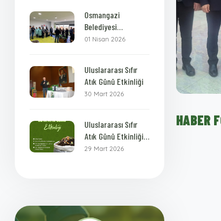
Osmangazi
Belediyesi
Personellerine
01 Nisan 2026
Bokashi Kompost
Eğitimi
Uluslararası Sıfır
Atık Günü Etkinliği
30 Mart 2026
HABER 
Uluslararası Sıfır
Atık Günü Etkinliği
Daveti
29 Mart 2026