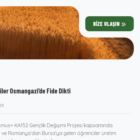
BIZE ULAŞIN
iler Osmangazi’de Fide Dikti
25
asmus+ KA152 Gençlik Değişimi Projesi kapsamında
n ve Romanya’dan Bursa’ya gelen öğrenciler üretim