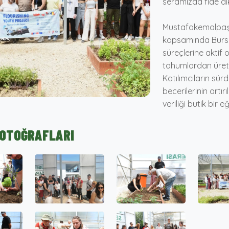
seramızda fide dik
Mustafakemalpaşa
kapsamında Bursa
süreçlerine aktif 
tohumlardan üretil
Katılımcıların sür
becerilerinin artır
veriliği butik bir e
FOTOĞRAFLARI