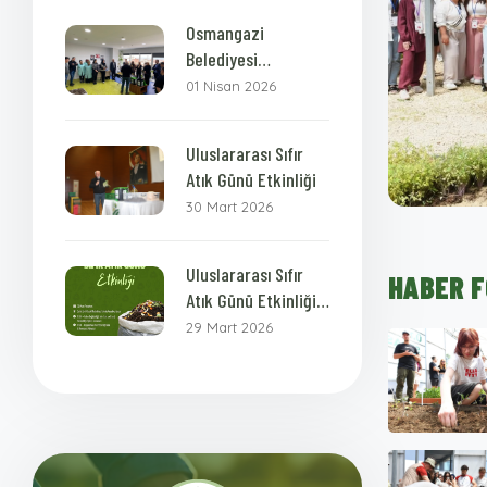
Osmangazi
Belediyesi
Personellerine
01 Nisan 2026
Bokashi Kompost
Eğitimi
Uluslararası Sıfır
Atık Günü Etkinliği
30 Mart 2026
Uluslararası Sıfır
HABER 
Atık Günü Etkinliği
Daveti
29 Mart 2026