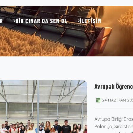
R
BIR ÇINAR DA SEN OL
İLETIŞIM
Avrupalı Öğrenc
24 HAZIRAN 20
Avrupa Birliği Er
Polonya, Sırbista