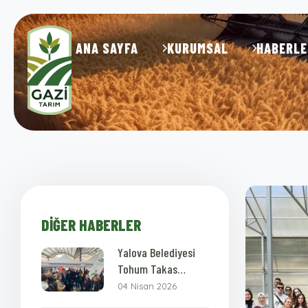
ANA SAYFA
KURUMSAL
HABERLE
DIĞER HABERLER
Yalova Belediyesi
Tohum Takas
Şenliği
04 Nisan 2026