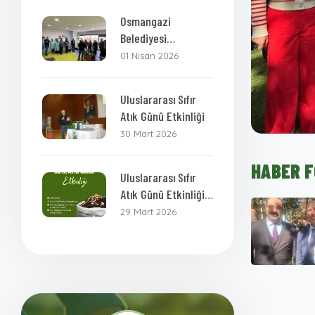
Osmangazi
Belediyesi
Personellerine
01 Nisan 2026
Bokashi Kompost
Eğitimi
Uluslararası Sıfır
Atık Günü Etkinliği
30 Mart 2026
HABER 
Uluslararası Sıfır
Atık Günü Etkinliği
Daveti
29 Mart 2026