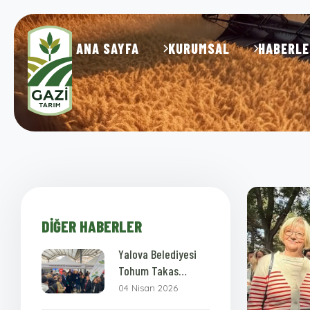
ANA SAYFA
KURUMSAL
HABERLE
DIĞER HABERLER
Yalova Belediyesi
Tohum Takas
Şenliği
04 Nisan 2026