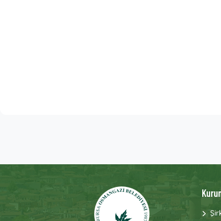
Kuru
Şir