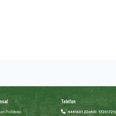
msal
Telefon
ket Politikası
4441601 (Dahili: 17201721)