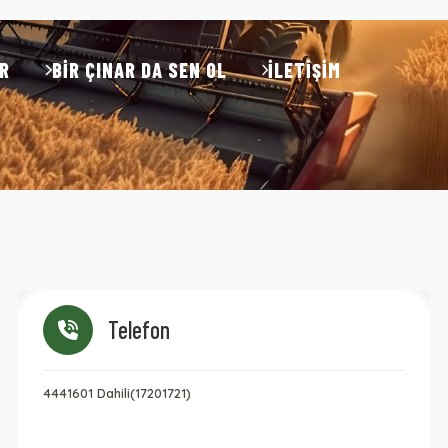
R
BIR ÇINAR DA SEN OL
İLETIŞIM
Telefon
4441601 Dahili(17201721)