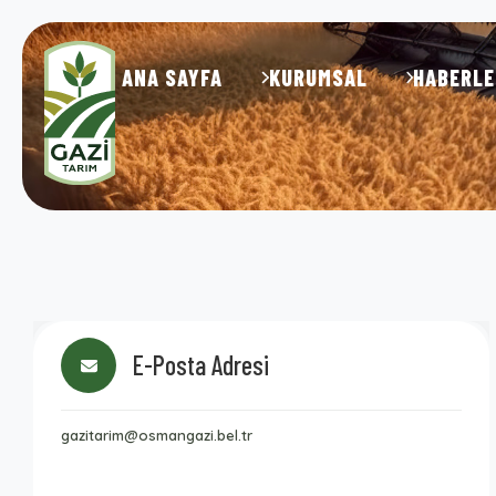
ANA SAYFA
KURUMSAL
HABERLE
E-Posta Adresi
gazitarim@osmangazi.bel.tr